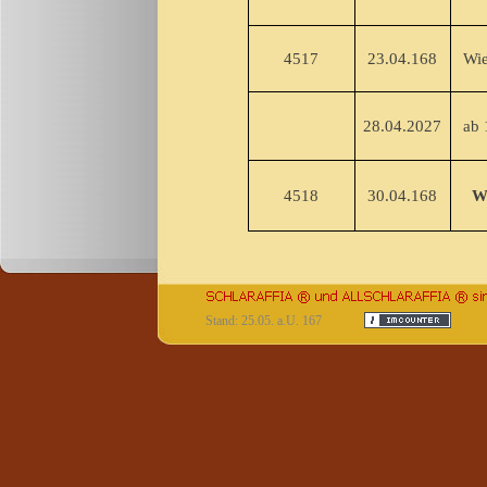
4517
23.04.168
Wied
28.04.2027
ab 1
4518
30.04.168
Wa
Stand: 25.05. a.U. 167